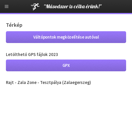
"Másodszor is célba érünk!"
Térkép
Váltópontok megközelítése autóval
Letölthető GPS fájlok 2023
GPX
Rajt - Zala Zone - Tesztpálya (Zalaegerszeg)